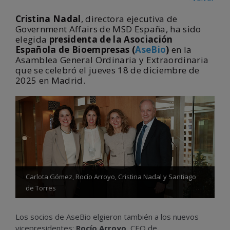
Cristina Nadal
, directora ejecutiva de
Government Affairs de
MSD España
, ha sido
elegida
presidenta de la Asociación
Española de Bioempresas (
AseBio
)
en la
Asamblea General Ordinaria y Extraordinaria
que se celebró el jueves 18 de diciembre de
2025 en Madrid.
Carlota Gómez, Rocío Arroyo, Cristina Nadal y Santiago
de Torres
Los socios de AseBio elgieron también a los nuevos
vicepresidentes:
Rocío Arroyo
, CEO de