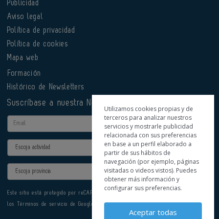
Publicidad
Aviso legal
Política de privacidad
Política de cookies
Mapa web
Formación
Histórico de Newsletters
Suscríbase a nuestra Newsletter
Utilizamos cookies propias y de
terceros para analizar nuestros
Email
servicios y mostrarle publicidad
relacionada con sus preferencias
en base a un perfil elaborado a
Actividad
partir de sus hábitos de
navegación (por ejemplo, páginas
Provincia
visitadas o videos vistos). Puedes
obtener más información y
configurar sus preferencias.
Este sitio está protegido por reCAPTCHA y se aplican la
Política de privacidad
y
los
Términos de servicio
de Google.
Aceptar todas