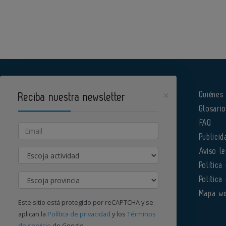
×
Quiénes
Reciba nuestra newsletter
Glosari
Pharmatech es un portal de Infoedita
FAQ
Email
Publicid
Actividad
Aviso le
Política
Provincia
Política
Órgano institucional de la AEFI
Mapa w
Este sitio está protegido por reCAPTCHA y se
aplican la
Política de privacidad
y los
Términos
de servicio
de Google.