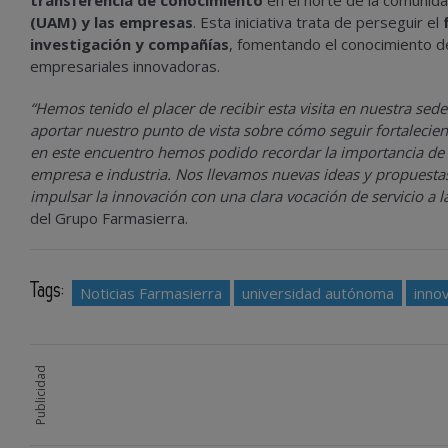
transferencia de conocimiento
en el norte de la comunid
(UAM) y las empresas
. Esta iniciativa trata de perseguir el
f
investigación y compañías
, fomentando el conocimiento d
empresariales innovadoras.
“Hemos tenido el placer de recibir esta visita en nuestra se
aportar nuestro punto de vista sobre cómo seguir fortalecie
en este encuentro hemos podido recordar la importancia de s
empresa e industria. Nos llevamos nuevas ideas y propuest
impulsar la innovación con una clara vocación de servicio a l
del Grupo Farmasierra.
Tags:
Noticias Farmasierra
universidad autónoma
inno
Publicidad