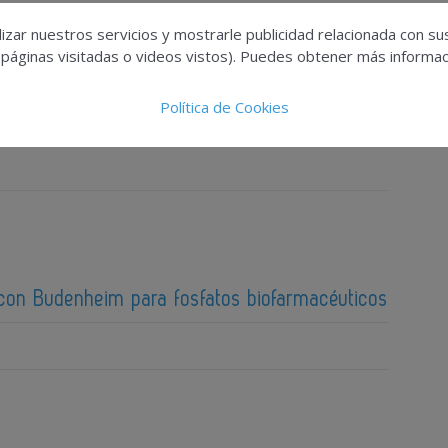
izar nuestros servicios y mostrarle publicidad relacionada con su
 páginas visitadas o videos vistos). Puedes obtener más informaci
zadas obligan a redefinir la toxicología
Política de Cookies
 con Budenheim para fosfatos biofarmacéuticos