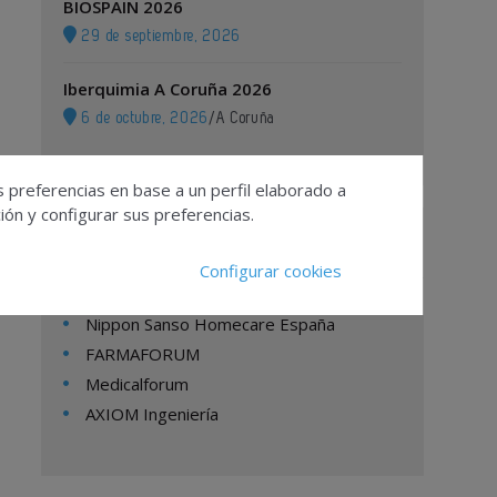
BIOSPAIN 2026
29 de septiembre, 2026
Iberquimia A Coruña 2026
6 de octubre, 2026
/
A Coruña
s preferencias en base a un perfil elaborado a
ón y configurar sus preferencias.
Empresas
Configurar cookies
Nippon Sanso Homecare España
FARMAFORUM
Medicalforum
AXIOM Ingeniería