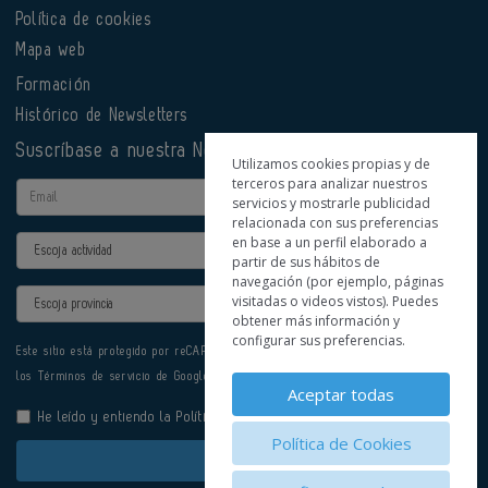
Política de cookies
Mapa web
Formación
Histórico de Newsletters
Suscríbase a nuestra Newsletter
Utilizamos cookies propias y de
terceros para analizar nuestros
Email
servicios y mostrarle publicidad
relacionada con sus preferencias
en base a un perfil elaborado a
Actividad
partir de sus hábitos de
navegación (por ejemplo, páginas
Provincia
visitadas o videos vistos). Puedes
obtener más información y
configurar sus preferencias.
Este sitio está protegido por reCAPTCHA y se aplican la
Política de privacidad
y
los
Términos de servicio
de Google.
Aceptar todas
He leído y entiendo la
Política de Privacidad
Política de Cookies
Enviar