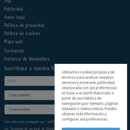
FAQ
Publicidad
Aviso legal
Política de privacidad
Política de cookies
Mapa web
Formación
Histórico de Newsletters
Suscríbase a nuestra Newsletter
Utilizamos cookies propias y de
terceros para analizar nuestros
Email
servicios y mostrarle publicidad
relacionada con sus preferencias
en base a un perfil elaborado a
Actividad
partir de sus hábitos de
navegación (por ejemplo, páginas
Provincia
visitadas o videos vistos). Puedes
obtener más información y
configurar sus preferencias.
Este sitio está protegido por reCAPTCHA y se aplican la
Política de privacidad
y
los
Términos de servicio
de Google.