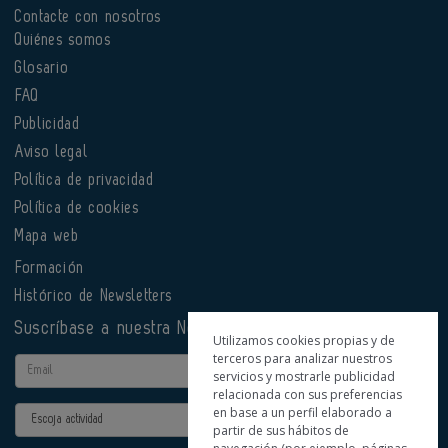
Contacte con nosotros
Quiénes somos
Glosario
FAQ
Publicidad
Aviso legal
Política de privacidad
Política de cookies
Mapa web
Formación
Histórico de Newsletters
Suscríbase a nuestra Newsletter
Utilizamos cookies propias y de
terceros para analizar nuestros
Email
servicios y mostrarle publicidad
relacionada con sus preferencias
en base a un perfil elaborado a
Actividad
partir de sus hábitos de