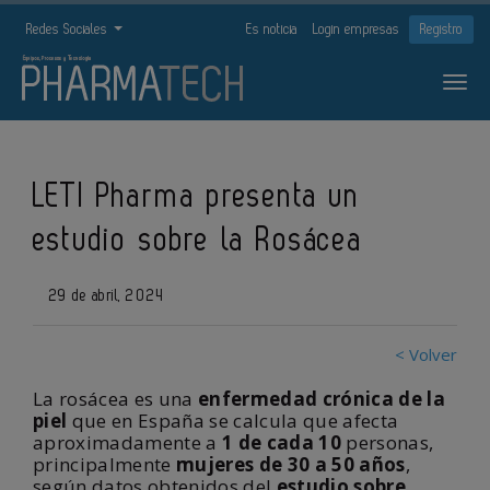
Redes Sociales
Es noticia
Login empresas
Registro
LETI Pharma presenta un
estudio sobre la Rosácea
29 de abril, 2024
< Volver
La rosácea es una
enfermedad crónica de la
piel
que en España se calcula que afecta
aproximadamente a
1 de cada 10
personas,
principalmente
mujeres de 30 a 50 años
,
según datos obtenidos del
estudio sobre