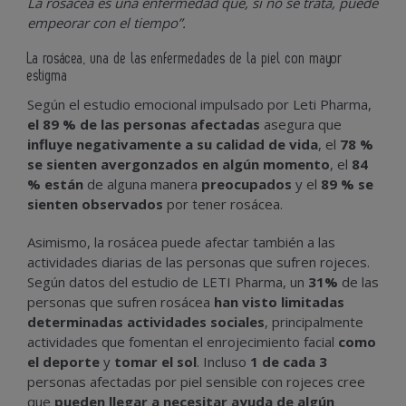
La rosácea es una enfermedad que, si no se trata, puede
empeorar con el tiempo”.
La rosácea, una de las enfermedades de la piel con mayor
estigma
Según el estudio emocional impulsado por Leti Pharma,
el 89 % de las personas afectadas
asegura que
influye negativamente a su calidad de vida
, el
78 %
se sienten avergonzados en algún momento
, el
84
% están
de alguna manera
preocupados
y el
89 % se
sienten observados
por tener rosácea.
Asimismo, la rosácea puede afectar también a las
actividades diarias de las personas que sufren rojeces.
Según datos del estudio de LETI Pharma, un
31%
de las
personas que sufren rosácea
han visto limitadas
determinadas actividades sociales
, principalmente
actividades que fomentan el enrojecimiento facial
como
el deporte
y
tomar el sol
. Incluso
1 de cada 3
personas afectadas por piel sensible con rojeces cree
que
pueden llegar a necesitar ayuda de algún