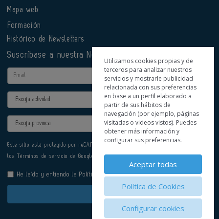
Mapa web
Formación
Histórico de Newsletters
Suscríbase a nuestra Newsletter
Utilizamos cookies propias y de
terceros para analizar nuestros
Email
servicios y mostrarle publicidad
relacionada con sus preferencias
en base a un perfil elaborado a
Actividad
partir de sus hábitos de
navegación (por ejemplo, páginas
Provincia
visitadas o videos vistos). Puedes
obtener más información y
configurar sus preferencias.
Este sitio está protegido por reCAPTCHA y se aplican la
Política de privacidad
y
los
Términos de servicio
de Google.
Aceptar todas
He leído y entiendo la
Política de Privacidad
Política de Cookies
Enviar
Configurar cookies