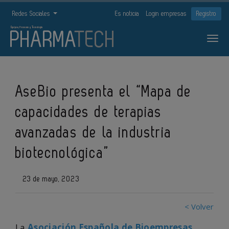
Redes Sociales
Es noticia
Login empresas
Registro
AseBio presenta el “Mapa de
capacidades de terapias
avanzadas de la industria
biotecnológica”
23 de mayo, 2023
< Volver
La
Asociación Española de Bioempresas