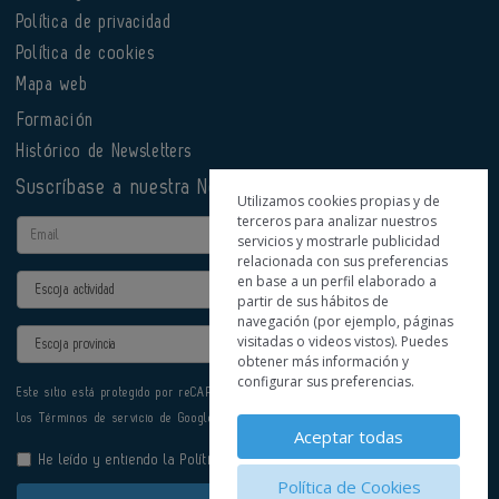
Política de privacidad
Política de cookies
Mapa web
Formación
Histórico de Newsletters
Suscríbase a nuestra Newsletter
Utilizamos cookies propias y de
terceros para analizar nuestros
Email
servicios y mostrarle publicidad
relacionada con sus preferencias
en base a un perfil elaborado a
Actividad
partir de sus hábitos de
navegación (por ejemplo, páginas
Provincia
visitadas o videos vistos). Puedes
obtener más información y
configurar sus preferencias.
Este sitio está protegido por reCAPTCHA y se aplican la
Política de privacidad
y
los
Términos de servicio
de Google.
Aceptar todas
He leído y entiendo la
Política de Privacidad
Política de Cookies