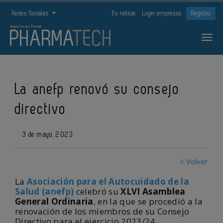
Redes Sociales
Es noticia
Login empresas
Registro
La anefp renovó su consejo
directivo
3 de mayo, 2023
< Volver
La
Asociación para el Autocuidado de la
Salud (anefp)
celebró su
XLVI Asamblea
General Ordinaria
, en la que se procedió a la
renovación de los miembros de su Consejo
Directivo para el ejercicio 2023/24.