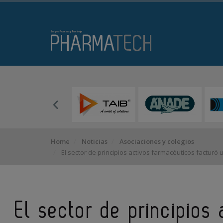
Home
Noticias
Asociaciones y colegios
El sector de principios activos farmacéuticos facturó
El sector de principios