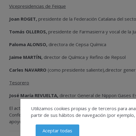
Vicepresidencias de Feique
Joan ROGET,
presidente de la Federación Catalana del sec
Tomás OLLEROS,
presidente de Farmasierra y vocal de la J
Paloma ALONSO,
directora de Cepsa Química
Jaime MARTÍN,
director de Química y Refino de Repsol
Carles NAVARRO
(como presidente saliente),director gene
Tesorero
José María REVUELTA,
director General de Nippon Gases 
El acto público de la Asamblea General de Feique ha sido cl
Utilizamos cookies propias y de terceros para anal
Confederación Española de Organizaciones Empresariales quien
partir de sus hábitos de navegación (por ejemplo,
apoyo formal para revalidar su cargo al frente de CEOE en l
Aceptar todas