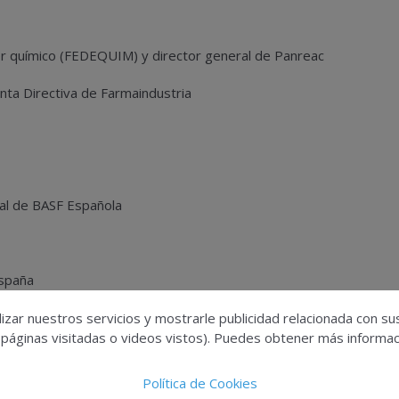
tor químico (FEDEQUIM) y director general de Panreac
unta Directiva de Farmaindustria
ral de BASF Española
España
ausurado por
Antonio Garamendi
, presidente de la
izar nuestros servicios y mostrarle publicidad relacionada con su
 ha recibió, por parte de la Junta Directiva de Feique, el
 páginas visitadas o videos vistos). Puedes obtener más informaci
as elecciones que se celebrarán el próximo 23 de noviembre.
Política de Cookies