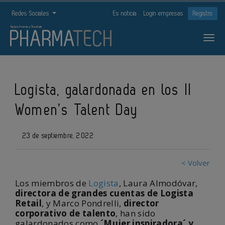
Redes Sociales
Es noticia
Login empresas
Registro
Logista, galardonada en los II
Women’s Talent Day
23 de septiembre, 2022
< Volver
Los miembros de
Logista
, Laura Almodóvar,
directora de grandes cuentas de Logista
Retail
, y Marco Pondrelli,
director
corporativo de talento
, han sido
galardonados como
´Mujer inspiradora´ y