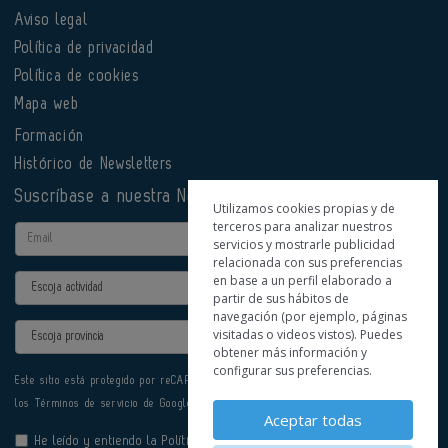
Aviso legal
Política de privacidad
Política de cookies
Mapa web
Formación
Histórico de Newsletters
Suscríbase a nuestra Newsletter
Utilizamos cookies propias y de
terceros para analizar nuestros
Email
servicios y mostrarle publicidad
relacionada con sus preferencias
en base a un perfil elaborado a
Actividad
partir de sus hábitos de
navegación (por ejemplo, páginas
Provincia
visitadas o videos vistos). Puedes
obtener más información y
configurar sus preferencias.
Este sitio está protegido por reCAPTCHA y se aplican la
Política de privacidad
y
los
Términos de servicio
de Google.
Aceptar todas
He leído y entiendo la
Política de Privacidad