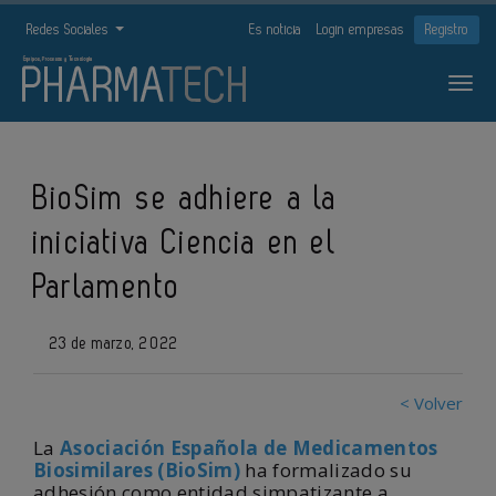
Redes Sociales
Es noticia
Login empresas
Registro
BioSim se adhiere a la
iniciativa Ciencia en el
Parlamento
23 de marzo, 2022
< Volver
La
Asociación Española de Medicamentos
Biosimilares (BioSim)
ha formalizado su
adhesión como entidad simpatizante a