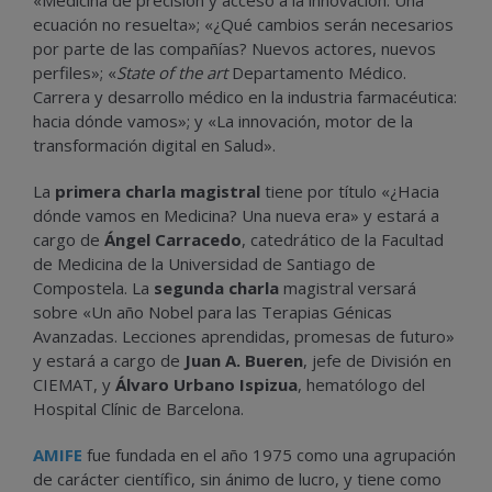
«Medicina de precisión y acceso a la innovación. Una
ecuación no resuelta»; «¿Qué cambios serán necesarios
por parte de las compañías? Nuevos actores, nuevos
perfiles»; «
State of the art
Departamento Médico.
Carrera y desarrollo médico en la industria farmacéutica:
hacia dónde vamos»; y «La innovación, motor de la
transformación digital en Salud».
La
primera charla magistral
tiene por título «¿Hacia
dónde vamos en Medicina? Una nueva era» y estará a
cargo de
Ángel Carracedo
, catedrático de la Facultad
de Medicina de la Universidad de Santiago de
Compostela. La
segunda charla
magistral versará
sobre «Un año Nobel para las Terapias Génicas
Avanzadas. Lecciones aprendidas, promesas de futuro»
y estará a cargo de
Juan A. Bueren
, jefe de División en
CIEMAT, y
Álvaro Urbano Ispizua
, hematólogo del
Hospital Clínic de Barcelona.
AMIFE
fue fundada en el año 1975 como una agrupación
de carácter científico, sin ánimo de lucro, y tiene como