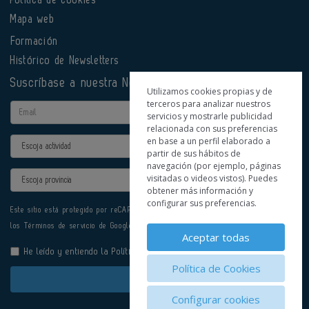
Política de cookies
Mapa web
Formación
Histórico de Newsletters
Suscríbase a nuestra Newsletter
Utilizamos cookies propias y de
terceros para analizar nuestros
Email
servicios y mostrarle publicidad
relacionada con sus preferencias
en base a un perfil elaborado a
Actividad
partir de sus hábitos de
navegación (por ejemplo, páginas
Provincia
visitadas o videos vistos). Puedes
obtener más información y
configurar sus preferencias.
Este sitio está protegido por reCAPTCHA y se aplican la
Política de privacidad
y
los
Términos de servicio
de Google.
Aceptar todas
He leído y entiendo la
Política de Privacidad
Política de Cookies
Enviar
Configurar cookies