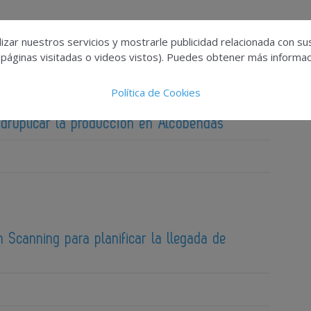
izar nuestros servicios y mostrarle publicidad relacionada con su
 páginas visitadas o videos vistos). Puedes obtener más informaci
Política de Cookies
 consejero de Sanidad de Castilla-La Mancha
adruplicar la producción en Alcobendas
 Scanning para planificar la llegada de