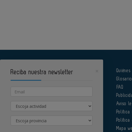
×
Quiénes
Reciba nuestra newsletter
Glosari
Pharmatech es un portal de Infoedita
FAQ
Email
Publicid
Actividad
Aviso le
Política
Provincia
Política
Órgano institucional de la AEFI
Mapa w