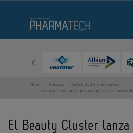
Home
Noticias
Actualidad Farmacéutica
El Beauty Cluster lanza un marketplace B2B para toda 
El Beauty Cluster lanz