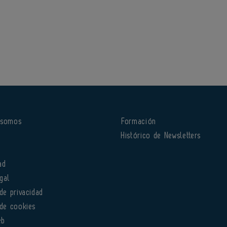
 somos
Formación
o
Histórico de Newsletters
ad
gal
 de privacidad
 de cookies
eb