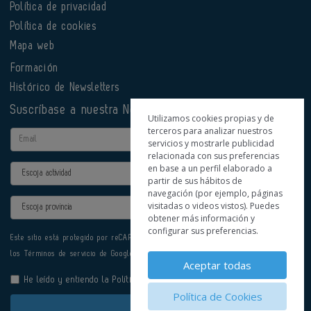
Política de privacidad
Política de cookies
Mapa web
Formación
Histórico de Newsletters
Suscríbase a nuestra Newsletter
Utilizamos cookies propias y de
terceros para analizar nuestros
Email
servicios y mostrarle publicidad
relacionada con sus preferencias
en base a un perfil elaborado a
Actividad
partir de sus hábitos de
navegación (por ejemplo, páginas
Provincia
visitadas o videos vistos). Puedes
obtener más información y
configurar sus preferencias.
Este sitio está protegido por reCAPTCHA y se aplican la
Política de privacidad
y
los
Términos de servicio
de Google.
Aceptar todas
He leído y entiendo la
Política de Privacidad
Política de Cookies
Enviar