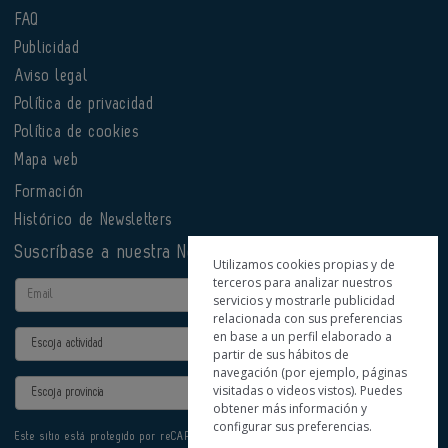
FAQ
Publicidad
Aviso legal
Política de privacidad
Política de cookies
Mapa web
Formación
Histórico de Newsletters
Suscríbase a nuestra Newsletter
Utilizamos cookies propias y de
terceros para analizar nuestros
Email
servicios y mostrarle publicidad
relacionada con sus preferencias
en base a un perfil elaborado a
Actividad
partir de sus hábitos de
navegación (por ejemplo, páginas
Provincia
visitadas o videos vistos). Puedes
obtener más información y
configurar sus preferencias.
Este sitio está protegido por reCAPTCHA y se aplican la
Política de privacidad
y