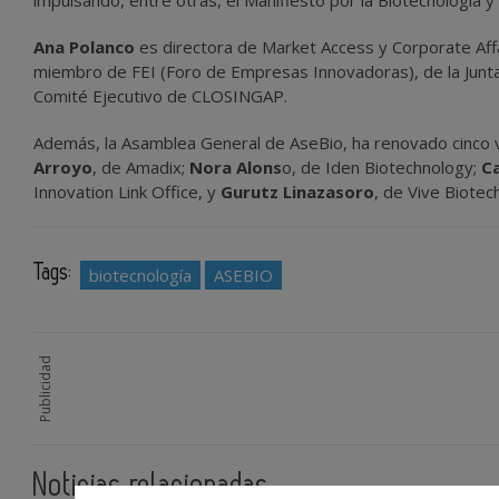
impulsando, entre otras, el Manifiesto por la Biotecnología y
Ana Polanco
es directora de Market Access y Corporate Af
miembro de FEI (Foro de Empresas Innovadoras), de la Junta D
Comité Ejecutivo de CLOSINGAP.
Además, la Asamblea General de AseBio, ha renovado cinco vo
Arroyo
, de Amadix;
Nora Alons
o, de Iden Biotechnology;
C
Innovation Link Office, y
Gurutz Linazasoro
, de Vive Biotech
Tags:
biotecnología
ASEBIO
Publicidad
Noticias relacionadas