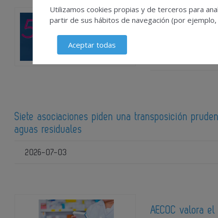
Utilizamos cookies propias y de terceros para anal
partir de sus hábitos de navegación (por ejemplo,
AEFI celebra su
aniversario de l
Aceptar todas
2026-07-23
Siete asociaciones piden una transposición pruden
aguas residuales
2026-07-03
AECOC valora el 