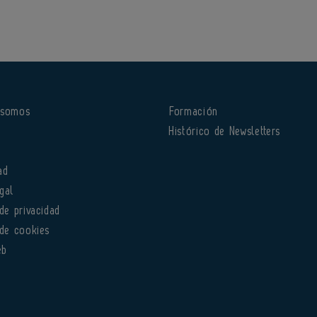
 somos
Formación
o
Histórico de Newsletters
ad
gal
 de privacidad
 de cookies
eb