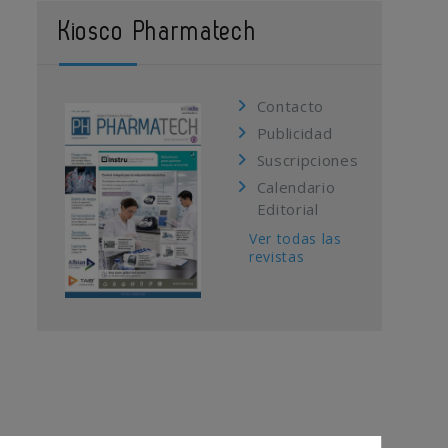
Kiosco Pharmatech
Contacto
Publicidad
Suscripciones
Calendario
Editorial
Ver todas las
revistas