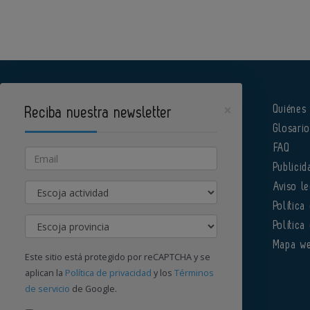
×
Quiénes
Reciba nuestra newsletter
Glosari
Pharmatech es un portal de Infoedita
FAQ
Email
Publicid
Actividad
Aviso le
Política
Provincia
Política
Órgano institucional de la AEFI
Mapa w
Este sitio está protegido por reCAPTCHA y se
aplican la
Política de privacidad
y los
Términos
de servicio
de Google.
Contacte con nosotros