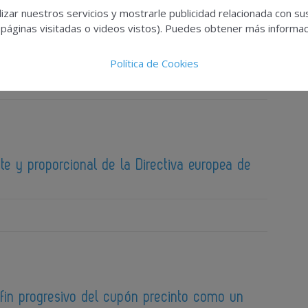
izar nuestros servicios y mostrarle publicidad relacionada con su
 páginas visitadas o videos vistos). Puedes obtener más informaci
 primer Torneo de Pádel con motivo del 50
a asociación
Política de Cookies
te y proporcional de la Directiva europea de
fin progresivo del cupón precinto como un