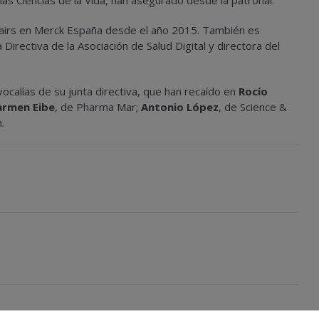
 las Ciencias de la Vida, han asegurado desde la patronal.
fairs en Merck España desde el año 2015. También es
irectiva de la Asociación de Salud Digital y directora del
calías de su junta directiva, que han recaído en
Rocío
armen Eibe
, de Pharma Mar;
Antonio López
, de Science &
.