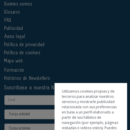
Quiénes somos
Glosario
FAQ
Publicidad
Aviso legal
Política de privacidad
Política de cookies
Mapa web
Formación
Histórico de Newsletters
Suscríbase a nuestra Newsletter
Utilizamos cookies propias y de
terceros para analizar nuestros
Email
servicios y mostrarle publicidad
relacionada con sus preferencias
en base a un perfil elaborado a
Actividad
partir de sus hábitos de
navegación (por ejemplo, páginas
Provincia
visitadas o videos vistos). Puedes