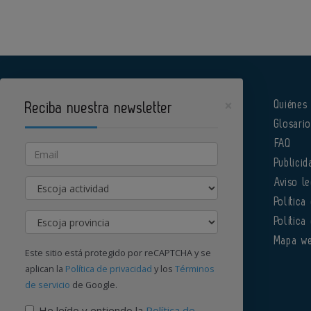
×
Quiénes
Reciba nuestra newsletter
Glosari
Pharmatech es un portal de Infoedita
FAQ
Email
Publicid
Actividad
Aviso le
Política
Provincia
Política
Órgano institucional de la AEFI
Mapa w
Este sitio está protegido por reCAPTCHA y se
aplican la
Política de privacidad
y los
Términos
de servicio
de Google.
Contacte con nosotros
He leído y entiendo la
Política de