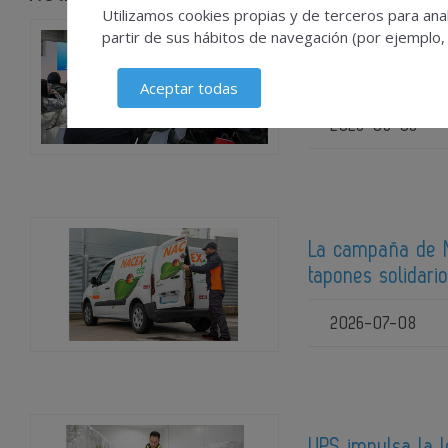
Utilizamos cookies propias y de terceros para anal
partir de sus hábitos de navegación (por ejemplo,
La séptima edici
Automation a los
Aceptar todas
2026-08-06
La campaña de N
tapones solidari
2026-07-08
UPS impulsa la l