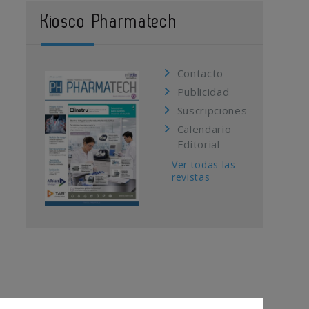
Kiosco Pharmatech
Contacto
Publicidad
Suscripciones
Calendario
Editorial
Ver todas las
revistas