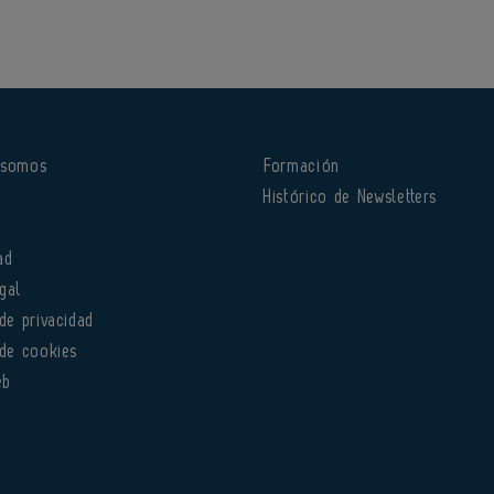
 somos
Formación
o
Histórico de Newsletters
ad
gal
 de privacidad
 de cookies
eb