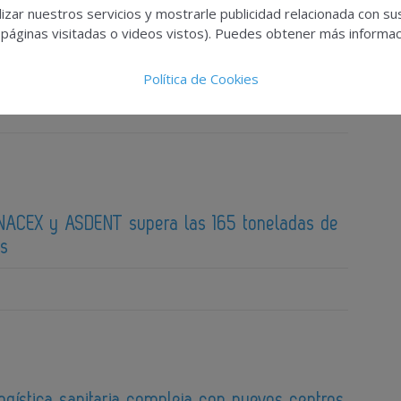
izar nuestros servicios y mostrarle publicidad relacionada con su
 páginas visitadas o videos vistos). Puedes obtener más informaci
ón de los Premios UNO reunirá en Logistics &
 líderes de la logística nacional
Política de Cookies
ACEX y ASDENT supera las 165 toneladas de
os
ogística sanitaria compleja con nuevos centros