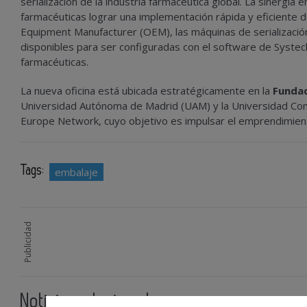
serialización de la industria farmacéutica global. La sinerg
farmacéuticas lograr una implementación rápida y eficiente de
Equipment Manufacturer (OEM), las máquinas de serializació
disponibles para ser configuradas con el software de Systec
farmacéuticas.
La nueva oficina está ubicada estratégicamente en la
Fundac
Universidad Autónoma de Madrid (UAM) y la Universidad Co
Europe Network, cuyo objetivo es impulsar el emprendimiento
Tags:
embalaje
Publicidad
Noticias relacionadas