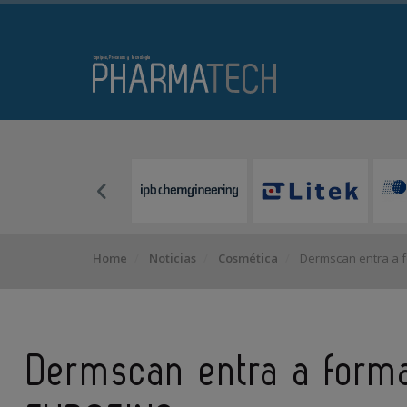
Home
Noticias
Cosmética
Dermscan entra a f
Dermscan entra a forma