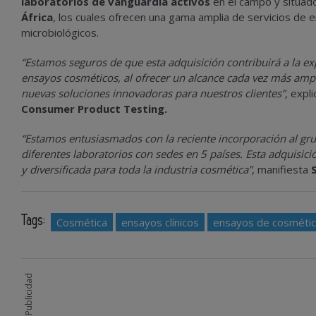
laboratorios de vanguardia activos
en el campo y situa
África
, los cuales ofrecen una gama amplia de servicios de e
microbiológicos.
“Estamos seguros de que esta adquisición contribuirá a la ex
ensayos cosméticos, al ofrecer un alcance cada vez más amplio
nuevas soluciones innovadoras para nuestros clientes”,
expl
Consumer Product Testing.
“Estamos entusiasmados con la reciente incorporación al gr
diferentes laboratorios con sedes en 5 países. Esta adquisi
y diversificada para toda la industria cosmética”
, manifiesta
Tags:
Cosmética
ensayos clínicos
ensayos de cosméti
Publicidad