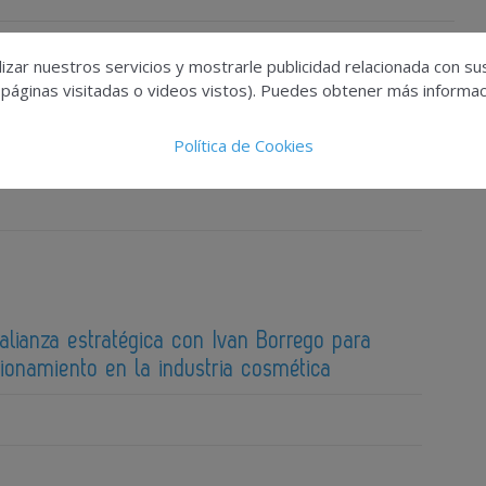
izar nuestros servicios y mostrarle publicidad relacionada con su
 páginas visitadas o videos vistos). Puedes obtener más informaci
atividad formulativa inspiran los Premios
Política de Cookies
026
 alianza estratégica con Ivan Borrego para
cionamiento en la industria cosmética