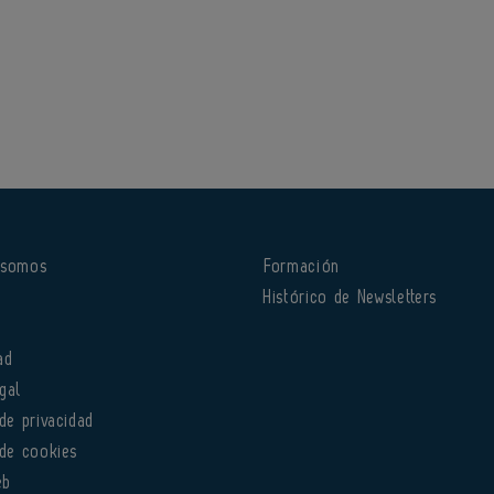
 somos
Formación
o
Histórico de Newsletters
ad
gal
 de privacidad
 de cookies
eb