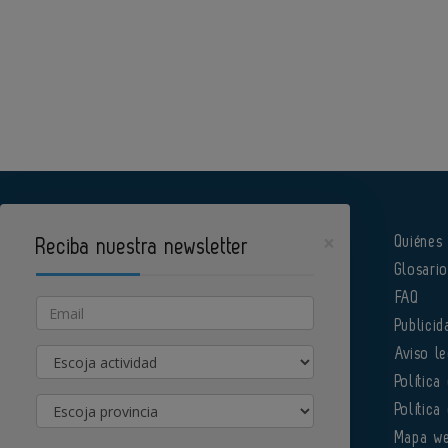
×
Quiénes
Reciba nuestra newsletter
Glosari
Pharmatech es un portal de Infoedita
FAQ
Email
Publicid
Actividad
Aviso le
Política
Provincia
Política
Órgano institucional de la AEFI
Mapa w