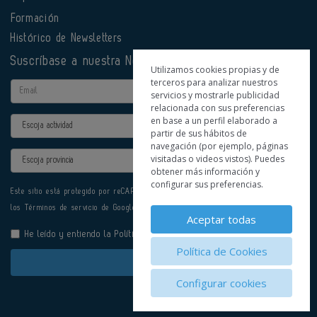
Formación
Histórico de Newsletters
Suscríbase a nuestra Newsletter
Utilizamos cookies propias y de
terceros para analizar nuestros
Email
servicios y mostrarle publicidad
relacionada con sus preferencias
en base a un perfil elaborado a
Actividad
partir de sus hábitos de
navegación (por ejemplo, páginas
Provincia
visitadas o videos vistos). Puedes
obtener más información y
configurar sus preferencias.
Este sitio está protegido por reCAPTCHA y se aplican la
Política de privacidad
y
los
Términos de servicio
de Google.
Aceptar todas
He leído y entiendo la
Política de Privacidad
Política de Cookies
Enviar
Configurar cookies