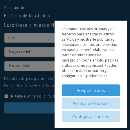
Formación
Histórico de Newsletters
Suscríbase a nuestra Newsletter
Utilizamos cookies propias y de
terceros para analizar nuestros
Email
servicios y mostrarle publicidad
relacionada con sus preferencias
en base a un perfil elaborado a
Actividad
partir de sus hábitos de
navegación (por ejemplo, páginas
Provincia
visitadas o videos vistos). Puedes
obtener más información y
configurar sus preferencias.
Este sitio está protegido por reCAPTCHA y se aplican la
Política de privacidad
y
los
Términos de servicio
de Google.
Aceptar todas
He leído y entiendo la
Política de Privacidad
Política de Cookies
Enviar
Configurar cookies