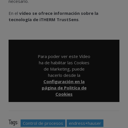
necesario.
En el
vídeo se ofrece información
sobre la
tecnología de iTHERM TrustSens
.
Para poder ver este Vídeo
ha de habilitar las Cookies
de Marketing, puede
hacerlo desde la
Configuración en la
página de Politíca de
Cookies
Tags:
Control de procesos
endress+hauser