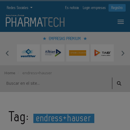
Redes Sociales
Es noticia
Login empresas
Registro
EMPRESAS PREMIUM
Home
endress+hauser
Tag:
endress+hauser