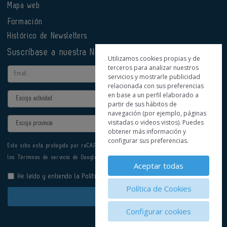
Mapa web
Formación
Histórico de Newsletters
Suscríbase a nuestra Newsletter
Utilizamos cookies propias y de
terceros para analizar nuestros
Email
servicios y mostrarle publicidad
relacionada con sus preferencias
en base a un perfil elaborado a
Actividad
partir de sus hábitos de
navegación (por ejemplo, páginas
Provincia
visitadas o videos vistos). Puedes
obtener más información y
configurar sus preferencias.
Este sitio está protegido por reCAPTCHA y se aplican la
Política de privacidad
y
los
Términos de servicio
de Google.
Aceptar todas
He leído y entiendo la
Política de Privacidad
Política de Cookies
Enviar
Configurar cookies