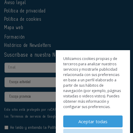
Aviso legal
Política de privacidad
Política de cookies
Mapa web
Formación
Histórico de Newsletters
Suscríbase a nuestra Newsletter
Utilizamos cookies propias y de
terceros para analizar nuestros
Email
servicios y mostrarle publicidad
relacionada con sus preferencias
en base a un perfil elaborado a
Actividad
partir de sus hábitos de
navegación (por ejemplo, páginas
Provincia
visitadas o videos vistos). Puedes
obtener más información y
configurar sus preferencias.
Este sitio está protegido por reCAPTCHA y se aplican la
Política de privacidad
y
los
Términos de servicio
de Google.
Aceptar todas
He leído y entiendo la
Política de Privacidad