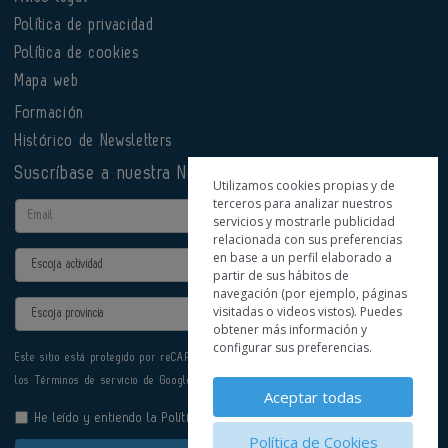
Política de privacidad
Política de cookies
Mapa web
Formación
Histórico de Newsletters
Suscríbase a nuestra Newsletter
Utilizamos cookies propias y de
terceros para analizar nuestros
Email
servicios y mostrarle publicidad
relacionada con sus preferencias
en base a un perfil elaborado a
Actividad
partir de sus hábitos de
navegación (por ejemplo, páginas
Provincia
visitadas o videos vistos). Puedes
obtener más información y
configurar sus preferencias.
Este sitio está protegido por reCAPTCHA y se aplican la
Política de privacidad
y
los
Términos de servicio
de Google.
Aceptar todas
He leído y entiendo la
Política de Privacidad
Política de Cookies