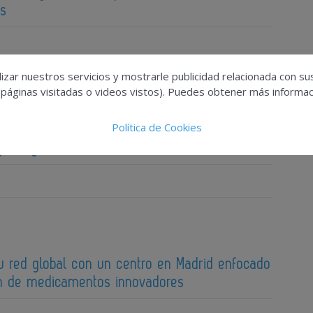
os
izar nuestros servicios y mostrarle publicidad relacionada con su
 páginas visitadas o videos vistos). Puedes obtener más informaci
Política de Cookies
ogística sanitaria compleja con nuevos centros
 refrigerados
su red global con un centro en Madrid enfocado
ión de medicamentos innovadores