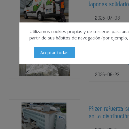
tapones solidari
2026-07-08
Utilizamos cookies propias y de terceros para anal
partir de sus hábitos de navegación (por ejemplo,
Aceptar todas
UPS impulsa la l
de cross-docking
2026-06-23
Pfizer refuerza 
en la distribuc