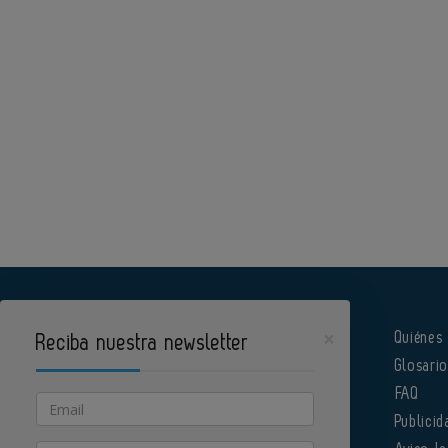
×
Quiénes
Reciba nuestra newsletter
Glosari
Pharmatech es un portal de Infoedita
FAQ
Email
Publicid