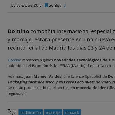
25 de octubre, 2016
Logística
0
Domino
compañía internacional especializ
y marcaje, estará presente en una nueva ed
recinto ferial de Madrid los días 23 y 24 d
Domino
mostrará algunas
novedades tecnológicas de sus 
ubicado en el
Pabellón 9
de IFEMA (Madrid) durante la celebr
Además,
Juan Manuel Valdés
, Life Science Specialist de
Do
Packaging farmacéutico y sus retos actuales: normativa
se están produciendo en el sector,
en materia de identifi
legislación.
Tags:
codificación
marcaje
empack