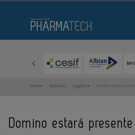
Home
Noticias
Logística
Domino estará pres
Domino estará present