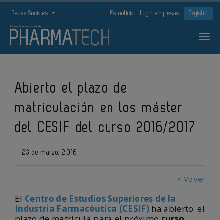
Redes Sociales
Es noticia
Login empresas
Registro
Abierto el plazo de
matriculación en los máster
del CESIF del curso 2016/2017
23 de marzo, 2016
< Volver
El
Centro de Estudios Superiores de la
Industria Farmacéutica (CESIF)
ha abierto el
plazo de matrícula para el próximo
curso