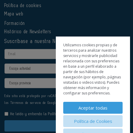
Política de cookies
Mapa web
Formación
Histórico de Newsletters
Suscríbase a nuestra Newsletter
Utilizamos cookies propias y de
terceros para analizar nuestros
Email
servicios y mostrarle publicidad
relacionada con sus preferencias
en base a un perfil elaborado a
Actividad
partir de sus hábitos de
navegación (por ejemplo, páginas
Provincia
visitadas o videos vistos). Puedes
obtener más información y
configurar sus preferencias.
Este sitio está protegido por reCAPTCHA y se aplican la
Política de privacidad
y
los
Términos de servicio
de Google.
Aceptar todas
He leído y entiendo la
Política de Privacidad
Política de Cookies
Enviar