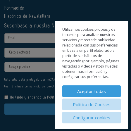
Formación
Histórico de Newsletters
Suscríbase a nuestra Newsletter
Utilizamos cookies propias y de
terceros para analizar nuestros
Email
servicios y mostrarle publicidad
relacionada con sus preferencias
en base a un perfil elaborado a
Actividad
partir de sus hábitos de
navegación (por ejemplo, páginas
Provincia
visitadas o videos vistos). Puedes
obtener más información y
configurar sus preferencias.
Este sitio está protegido por reCAPTCHA y se aplican la
Política de privacidad
y
los
Términos de servicio
de Google.
Aceptar todas
He leído y entiendo la
Política de Privacidad
Política de Cookies
Enviar
Configurar cookies