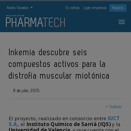
Redes Sociales
Es noticia
Login empresas
Registro
Inkemia descubre seis
compuestos activos para la
distrofia muscular miotónica
8 de julio, 2015
< Volver
El proyecto, realizado en consorcio entre
IUCT
S.A
., el
Instituto Químico de Sarriá (IQS)
y la
Universidad de Valencia
, y que cuenta con el