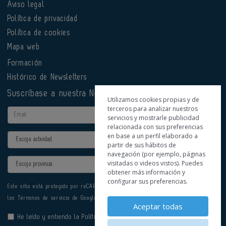
Aviso legal
Política de privacidad
Política de cookies
Mapa web
Formación
Histórico de Newsletters
Suscríbase a nuestra Newsletter
Utilizamos cookies propias y de
terceros para analizar nuestros
Email
servicios y mostrarle publicidad
relacionada con sus preferencias
en base a un perfil elaborado a
Actividad
partir de sus hábitos de
navegación (por ejemplo, páginas
Provincia
visitadas o videos vistos). Puedes
obtener más información y
configurar sus preferencias.
Este sitio está protegido por reCAPTCHA y se aplican la
Política de privacidad
y
los
Términos de servicio
de Google.
Aceptar todas
He leído y entiendo la
Política de Privacidad