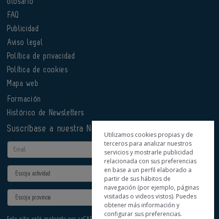
Glosario
FAQ
Publicidad
Aviso legal
Política de privacidad
Política de cookies
Mapa web
Formación
Histórico de Newsletters
Suscríbase a nuestra Newsletter
Utilizamos cookies propias y de
terceros para analizar nuestros
Email
servicios y mostrarle publicidad
relacionada con sus preferencias
en base a un perfil elaborado a
Actividad
partir de sus hábitos de
navegación (por ejemplo, páginas
Provincia
visitadas o videos vistos). Puedes
obtener más información y
configurar sus preferencias.
Este sitio está protegido por reCAPTCHA y se aplican la
Política de privacidad
y