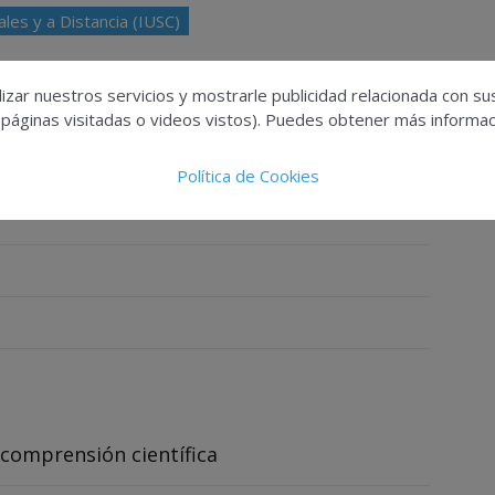
les y a Distancia (IUSC)
izar nuestros servicios y mostrarle publicidad relacionada con su
 páginas visitadas o videos vistos). Puedes obtener más informaci
Política de Cookies
IÓN DE UN PRODUCTO COSMÉTICO (PIF) DE
a comprensión científica