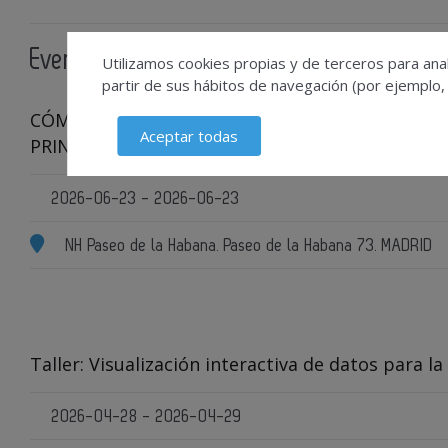
Eventos relacionados
Utilizamos cookies propias y de terceros para anal
partir de sus hábitos de navegación (por ejemplo,
CÓMO CONSTRUIR EL EXPEDIENTE DE INFORMAC
Aceptar todas
PRINCIPIO A FIN
2026-06-23 - 2026-06-23
NH Paseo de la Habana. Paseo de la Habana 73. MADRID
Taller: Visualización interactiva de datos para l
2026-04-28 - 2026-04-29