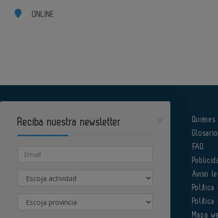
ONLINE
×
Quiénes
Reciba nuestra newsletter
Glosari
Pharmatech es un portal de Infoedita
FAQ
Email
Publicid
Actividad
Aviso le
Política
Provincia
Política
Órgano institucional de la AEFI
Mapa w