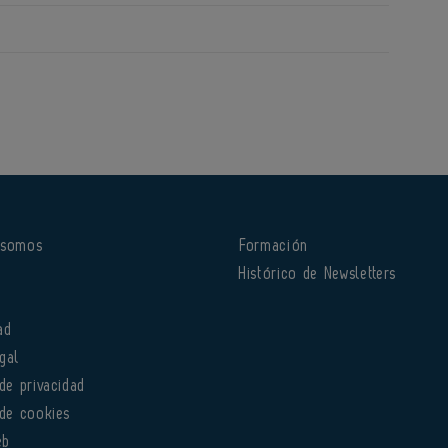
 somos
Formación
o
Histórico de Newsletters
ad
gal
 de privacidad
 de cookies
eb