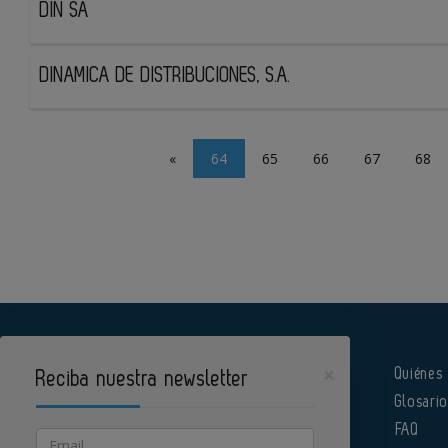
DIN SA
DINAMICA DE DISTRIBUCIONES, S.A.
«
64
65
66
67
68
×
Quiénes
Reciba nuestra newsletter
Glosari
Pharmatech es un portal de Infoedita
FAQ
Email