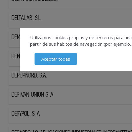
DELTALAB, S.L.
Utilizamos cookies propias y de terceros para anal
DEMAG CRANES & COMPONENTS
partir de sus hábitos de navegación (por ejemplo,
DENNY BROS PRINTING LTD
Aceptar todas
DEPURNORD, S.A.
DERIVAN UNION S A
DERYPOL, S A