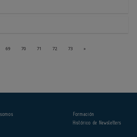
69
70
71
72
73
»
 somos
Formación
o
Histórico de Newsletters