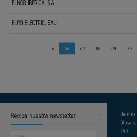
ELNOR IBERICA, S.A.
ELPO ELECTRIC, SAU
«
66
67
68
69
70
×
Quiénes
Reciba nuestra newsletter
Glosari
Pharmatech es un portal de Infoedita
FAQ
Email