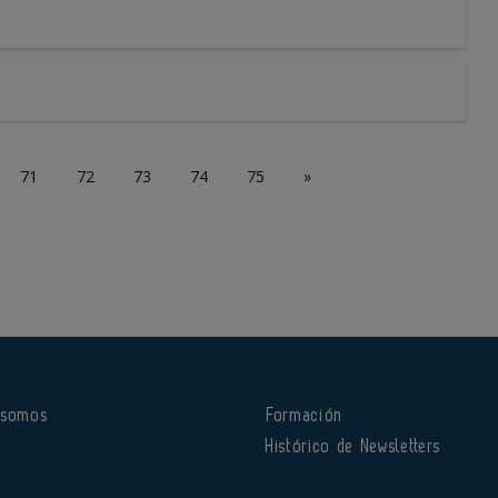
71
72
73
74
75
»
 somos
Formación
o
Histórico de Newsletters