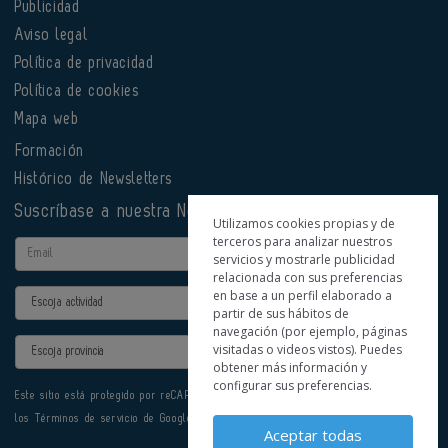
Publicidad
Aviso legal
Política de privacidad
Política de cookies
Mapa web
Formación
Histórico de Newsletters
Suscríbase a nuestra Newsletter
Utilizamos cookies propias y de
terceros para analizar nuestros
Email
servicios y mostrarle publicidad
relacionada con sus preferencias
en base a un perfil elaborado a
Actividad
partir de sus hábitos de
navegación (por ejemplo, páginas
Provincia
visitadas o videos vistos). Puedes
obtener más información y
configurar sus preferencias.
Este sitio está protegido por reCAPTCHA y se aplican la
Política de privacidad
y
los
Términos de servicio
de Google.
Aceptar todas