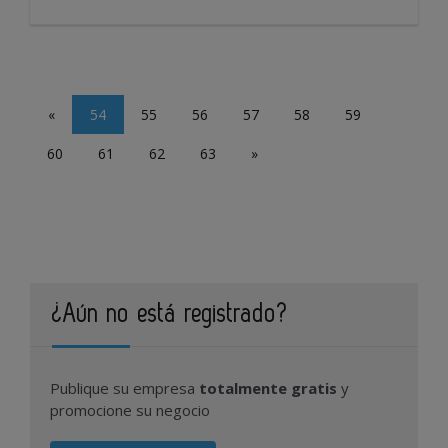
«
54
55
56
57
58
59
60
61
62
63
»
¿Aún no está registrado?
Publique su empresa
totalmente gratis
y
promocione su negocio