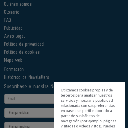
Quiénes somos
Glosario
FAQ
Publicidad
Aviso legal
Política de privacidad
Política de cookies
Mapa web
Formación
Histórico de Newsletters
Suscríbase a nuestra Newsletter
Utilizamos cookies propias y de
terceros para analizar nuestros
Email
servicios y mostrarle publicidad
relacionada con sus preferencias
en base a un perfil elaborado a
Actividad
partir de sus hábitos de
navegación (por ejemplo, páginas
Provincia
visitadas o videos vistos). Puedes