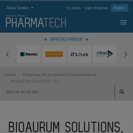
Redes Sociales
Es noticia
Login empresas
Registro
EMPRESAS PREMIUM
Home
Empresas de la industria farmacéutica
BIOAURUM SOLUTIONS, S.L.
BIOAURUM SOLUTIONS,