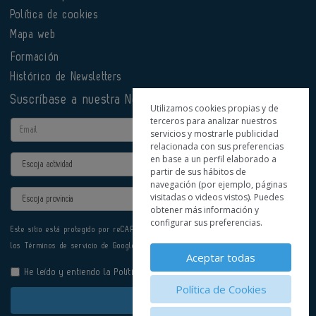
Política de cookies
Mapa web
Formación
Histórico de Newsletters
Suscríbase a nuestra Newsletter
Utilizamos cookies propias y de
terceros para analizar nuestros
Email
servicios y mostrarle publicidad
relacionada con sus preferencias
en base a un perfil elaborado a
Actividad
partir de sus hábitos de
navegación (por ejemplo, páginas
Provincia
visitadas o videos vistos). Puedes
obtener más información y
configurar sus preferencias.
Este sitio está protegido por reCAPTCHA y se aplican la
Política de privacidad
y
los
Términos de servicio
de Google.
Aceptar todas
He leído y entiendo la
Política de Privacidad
Política de Cookies
Enviar