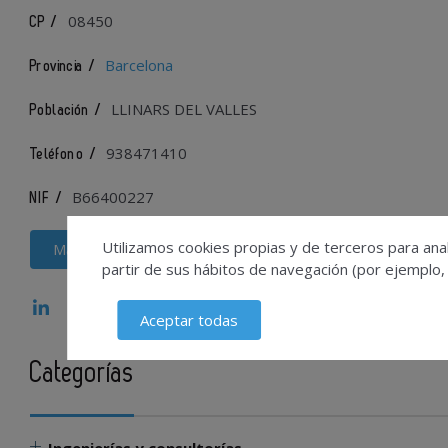
08450
CP /
Barcelona
Provincia /
LLINARS DEL VALLES
Población /
938471410
Teléfono /
B66400227
NIF /
Utilizamos cookies propias y de terceros para anal
Más información
partir de sus hábitos de navegación (por ejemplo,
Aceptar todas
Categorías