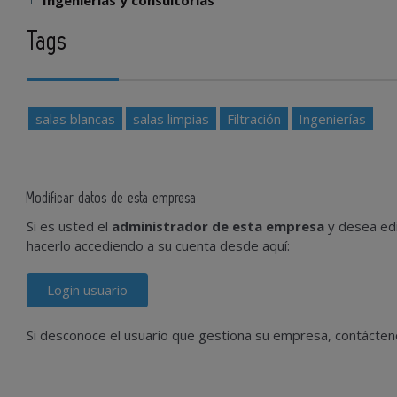
Ingenierías y consultorías
Tags
salas blancas
salas limpias
Filtración
Ingenierías
Modificar datos de esta empresa
Si es usted el
administrador de esta empresa
y desea edi
hacerlo accediendo a su cuenta desde aquí:
Login usuario
Si desconoce el usuario que gestiona su empresa, contácte