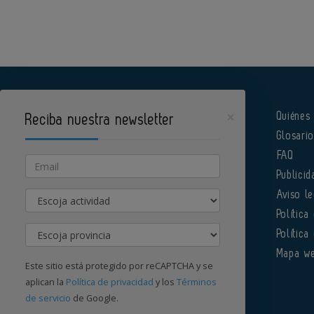
×
Quiénes
Reciba nuestra newsletter
Glosari
Pharmatech es un portal de Infoedita
FAQ
Email
Publicid
Actividad
Aviso le
Política
Provincia
Política
Órgano institucional de la AEFI
Mapa w
Este sitio está protegido por reCAPTCHA y se
aplican la
Política de privacidad
y los
Términos
de servicio
de Google.
Contacte con nosotros