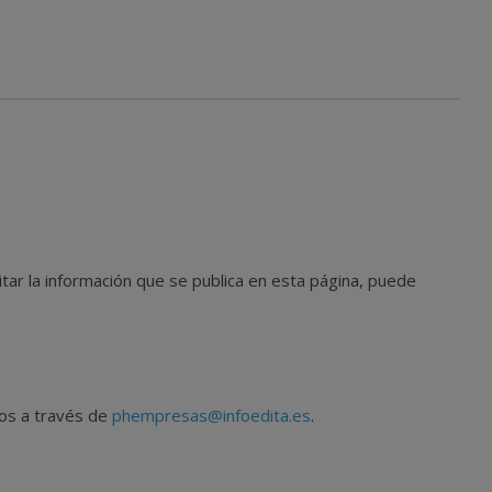
tar la información que se publica en esta página, puede
nos a través de
phempresas@infoedita.es
.