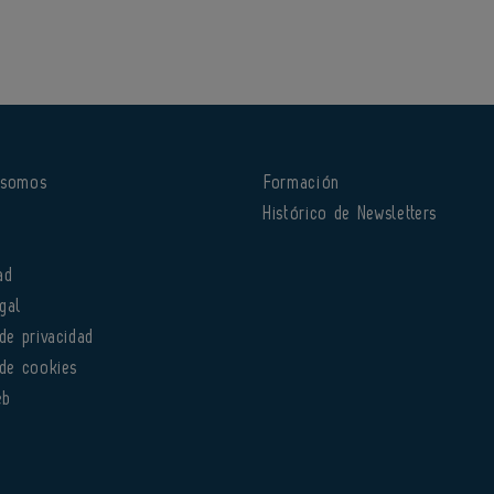
 somos
Formación
o
Histórico de Newsletters
ad
gal
 de privacidad
 de cookies
eb