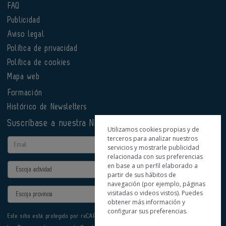
FAQ
Publicidad
Aviso legal
Política de privacidad
Política de cookies
Mapa web
Formación
Histórico de Newsletters
Suscríbase a nuestra Newsletter
Utilizamos cookies propias y de
terceros para analizar nuestros
Email
servicios y mostrarle publicidad
relacionada con sus preferencias
en base a un perfil elaborado a
Actividad
partir de sus hábitos de
navegación (por ejemplo, páginas
Provincia
visitadas o videos vistos). Puedes
obtener más información y
configurar sus preferencias.
Este sitio está protegido por reCAPTCHA y se aplican la
Política de privacidad
y