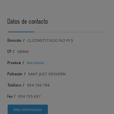
Datos de contacto
CL.CONSTITUCIO N.3 PI.5
Dirección /
08960
CP /
Barcelona
Provincia /
SANT JUST DESVERN
Población /
934 736 794
Teléfono /
934 735 637
Fax /
Más información