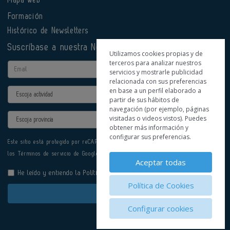
Mapa web
Formación
Histórico de Newsletters
Suscríbase a nuestra Newsletter
Utilizamos cookies propias y de
terceros para analizar nuestros
Email
servicios y mostrarle publicidad
relacionada con sus preferencias
en base a un perfil elaborado a
Actividad
partir de sus hábitos de
navegación (por ejemplo, páginas
Provincia
visitadas o videos vistos). Puedes
obtener más información y
configurar sus preferencias.
Este sitio está protegido por reCAPTCHA y se aplican la
Política de privacidad
y
los
Términos de servicio
de Google.
Aceptar todas
He leído y entiendo la
Política de Privacidad
Política de Cookies
Enviar
Configurar cookies