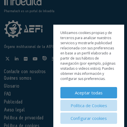
Pharmatech es un portal de Infoedita
Utilizamos cookies propias y de
terceros para analizar nuestros
servicios y mostrarle publicidad
Órgano institucional de la AEFI
relacionada con sus preferencias
en base a un perfil elaborado a
partir de sus hábitos de
navegación (por ejemplo, páginas
visitadas o videos vistos). Puedes
Contacte con nosotros
obtener más información y
Quiénes somos
configurar sus preferencias.
Glosario
Aceptar todas
FAQ
Publicidad
Política de Cookies
Aviso legal
Configurar cookies
Política de privacidad
Política de cookies