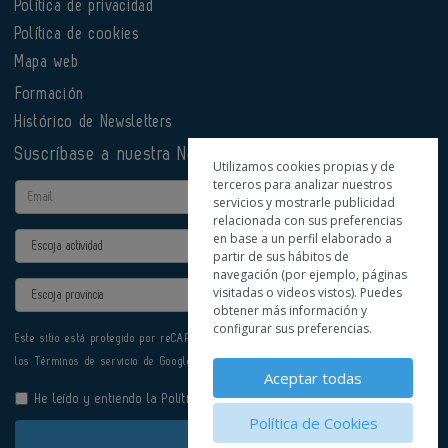
Política de privacidad
Política de cookies
Mapa web
Formación
Histórico de Newsletters
Suscríbase a nuestra Newsletter
Utilizamos cookies propias y de
terceros para analizar nuestros
Email
servicios y mostrarle publicidad
relacionada con sus preferencias
en base a un perfil elaborado a
Actividad
partir de sus hábitos de
navegación (por ejemplo, páginas
Provincia
visitadas o videos vistos). Puedes
obtener más información y
configurar sus preferencias.
Este sitio está protegido por reCAPTCHA y se aplican la
Política de privacidad
y
los
Términos de servicio
de Google.
Aceptar todas
He leído y entiendo la
Política de Privacidad
Política de Cookies
Enviar