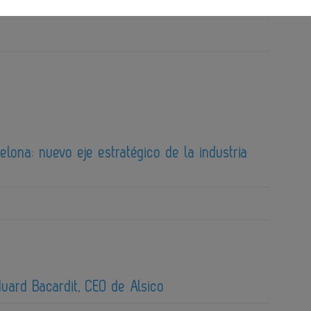
ina del Río, primera presidenta de AEFI
lona: nuevo eje estratégico de la industria
duard Bacardit, CEO de Alsico