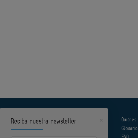
×
Quiénes
Reciba nuestra newsletter
Glosari
Pharmatech es un portal de Infoedita
FAQ