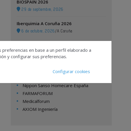
BIOSPAIN 2026
29 de septiembre, 2026
Iberquimia A Coruña 2026
6 de octubre, 2026
/
A Coruña
s preferencias en base a un perfil elaborado a
ón y configurar sus preferencias.
Empresas
Configurar cookies
Nippon Sanso Homecare España
FARMAFORUM
Medicalforum
AXIOM Ingeniería