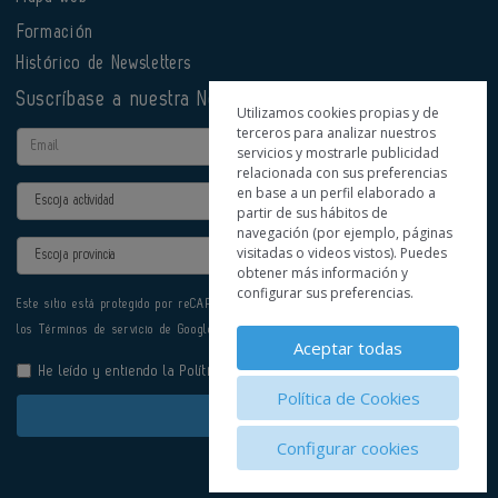
Formación
Histórico de Newsletters
Suscríbase a nuestra Newsletter
Utilizamos cookies propias y de
terceros para analizar nuestros
Email
servicios y mostrarle publicidad
relacionada con sus preferencias
en base a un perfil elaborado a
Actividad
partir de sus hábitos de
navegación (por ejemplo, páginas
Provincia
visitadas o videos vistos). Puedes
obtener más información y
configurar sus preferencias.
Este sitio está protegido por reCAPTCHA y se aplican la
Política de privacidad
y
los
Términos de servicio
de Google.
Aceptar todas
He leído y entiendo la
Política de Privacidad
Política de Cookies
Enviar
Configurar cookies