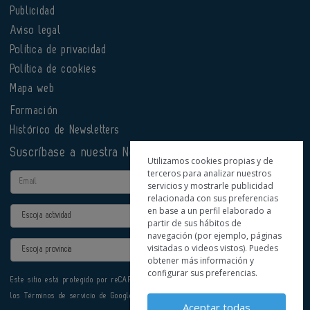
Publicidad
Aviso legal
Política de privacidad
Política de cookies
Mapa web
Formación
Histórico de Newsletters
Suscríbase a nuestra Newsletter
Utilizamos cookies propias y de
terceros para analizar nuestros
Email
servicios y mostrarle publicidad
relacionada con sus preferencias
en base a un perfil elaborado a
Actividad
partir de sus hábitos de
navegación (por ejemplo, páginas
Provincia
visitadas o videos vistos). Puedes
obtener más información y
configurar sus preferencias.
Este sitio está protegido por reCAPTCHA y se aplican la
Política de privacidad
y
los
Términos de servicio
de Google.
Aceptar todas