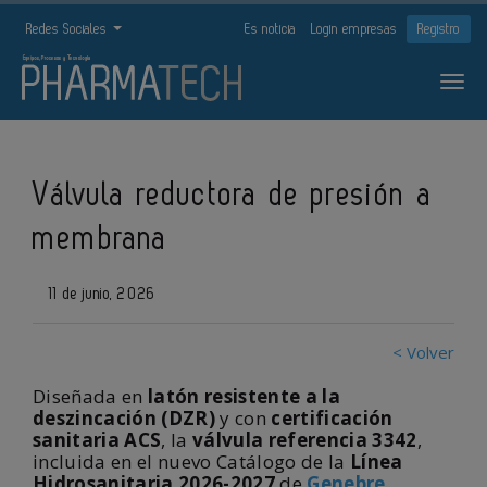
Redes Sociales
Es noticia
Login empresas
Registro
Válvula reductora de presión a
membrana
11 de junio, 2026
< Volver
Diseñada en
latón resistente a la
deszincación (DZR)
y con
certificación
sanitaria ACS
, la
válvula referencia 3342
,
incluida en el nuevo Catálogo de la
Línea
Hidrosanitaria 2026-2027
de
Genebre
,